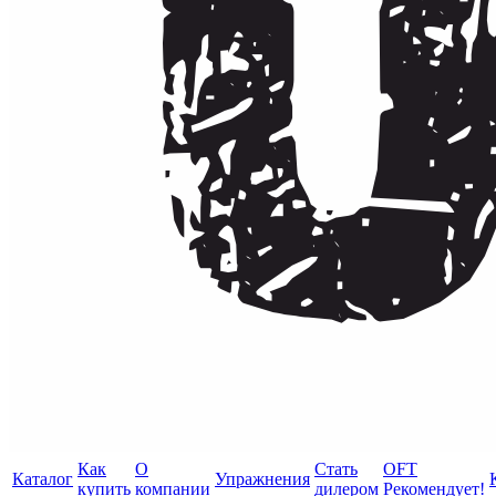
Как
О
Стать
OFT
Каталог
Упражнения
купить
компании
дилером
Рекомендует!