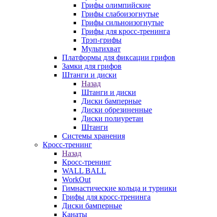
Грифы олимпийские
Грифы слабоизогнутые
Грифы сильноизогнутые
Грифы для кросс-тренинга
Трэп-грифы
Мультихват
Платформы для фиксации грифов
Замки для грифов
Штанги и диски
Назад
Штанги и диски
Диски бамперные
Диски обрезиненные
Диски полиуретан
Штанги
Системы хранения
Кросс-тренинг
Назад
Кросс-тренинг
WALL BALL
WorkOut
Гимнастические кольца и турники
Грифы для кросс-тренинга
Диски бамперные
Канаты