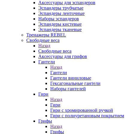
Аксессуары для эспандеров
Эспандеры трубчатые
Эспандеры ленточные
Наборы эспандеров
Эспандеры кистевые
Эспандеры тканевые
Тренажеры REBEL
Свободные веса
Назад
Свободные веса
Аксессуары для грифов
Гантели
Назад
Гантели
Гантели виниловые
Гексагональные гантели
Наборы гантелей
Гири
Назад
Гири
Гири с хромированной ручкой
Гири с полиуретановым покрытием
Грифы
Назад
Грифы