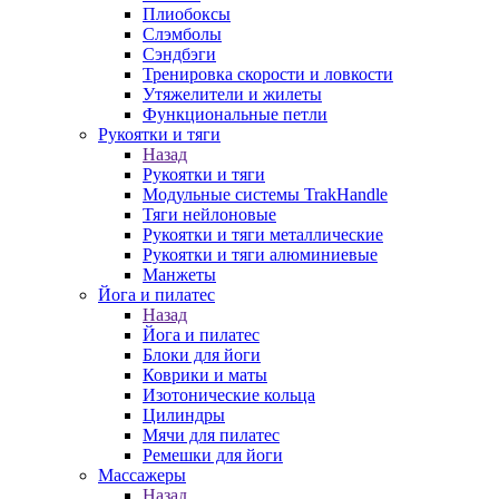
Плиобоксы
Слэмболы
Сэндбэги
Тренировка скорости и ловкости
Утяжелители и жилеты
Функциональные петли
Рукоятки и тяги
Назад
Рукоятки и тяги
Модульные системы TrakHandle
Тяги нейлоновые
Рукоятки и тяги металлические
Рукоятки и тяги алюминиевые
Манжеты
Йога и пилатес
Назад
Йога и пилатес
Блоки для йоги
Коврики и маты
Изотонические кольца
Цилиндры
Мячи для пилатес
Ремешки для йоги
Массажеры
Назад