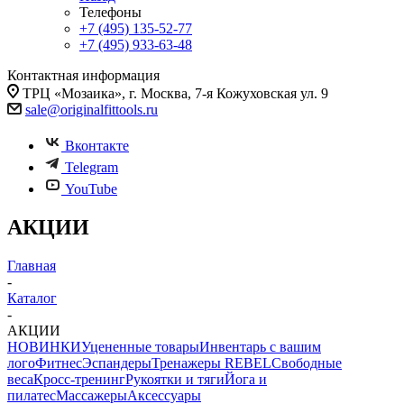
Телефоны
+7 (495) 135-52-77
+7 (495) 933-63-48
Контактная информация
ТРЦ «Мозаика», г. Москва, 7-я Кожуховская ул. 9
sale@originalfittools.ru
Вконтакте
Telegram
YouTube
АКЦИИ
Главная
-
Каталог
-
АКЦИИ
НОВИНКИ
Уцененные товары
Инвентарь с вашим
лого
Фитнес
Эспандеры
Тренажеры REBEL
Свободные
веса
Кросс-тренинг
Рукоятки и тяги
Йога и
пилатес
Массажеры
Аксессуары