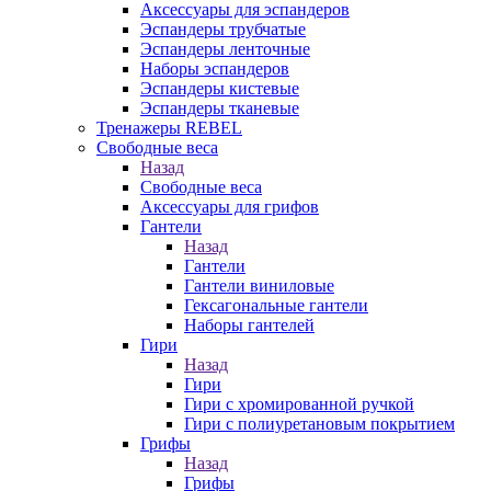
Аксессуары для эспандеров
Эспандеры трубчатые
Эспандеры ленточные
Наборы эспандеров
Эспандеры кистевые
Эспандеры тканевые
Тренажеры REBEL
Свободные веса
Назад
Свободные веса
Аксессуары для грифов
Гантели
Назад
Гантели
Гантели виниловые
Гексагональные гантели
Наборы гантелей
Гири
Назад
Гири
Гири с хромированной ручкой
Гири с полиуретановым покрытием
Грифы
Назад
Грифы