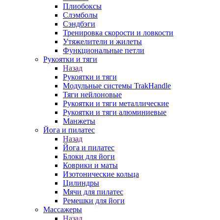
Плиобоксы
Слэмболы
Сэндбэги
Тренировка скорости и ловкости
Утяжелители и жилеты
Функциональные петли
Рукоятки и тяги
Назад
Рукоятки и тяги
Модульные системы TrakHandle
Тяги нейлоновые
Рукоятки и тяги металлические
Рукоятки и тяги алюминиевые
Манжеты
Йога и пилатес
Назад
Йога и пилатес
Блоки для йоги
Коврики и маты
Изотонические кольца
Цилиндры
Мячи для пилатес
Ремешки для йоги
Массажеры
Назад