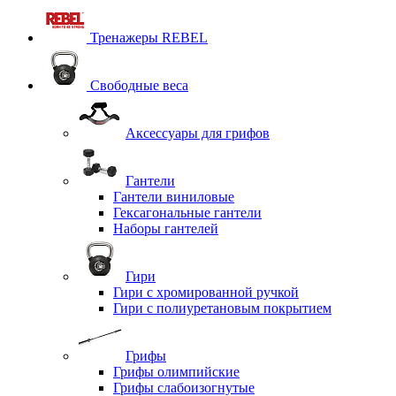
Тренажеры REBEL
Свободные веса
Аксессуары для грифов
Гантели
Гантели виниловые
Гексагональные гантели
Наборы гантелей
Гири
Гири с хромированной ручкой
Гири с полиуретановым покрытием
Грифы
Грифы олимпийские
Грифы слабоизогнутые