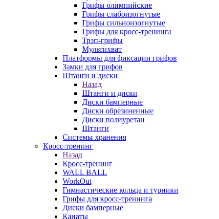
Грифы олимпийские
Грифы слабоизогнутые
Грифы сильноизогнутые
Грифы для кросс-тренинга
Трэп-грифы
Мультихват
Платформы для фиксации грифов
Замки для грифов
Штанги и диски
Назад
Штанги и диски
Диски бамперные
Диски обрезиненные
Диски полиуретан
Штанги
Системы хранения
Кросс-тренинг
Назад
Кросс-тренинг
WALL BALL
WorkOut
Гимнастические кольца и турники
Грифы для кросс-тренинга
Диски бамперные
Канаты