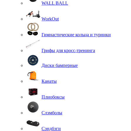
WALL BALL
WorkOut
Гимнастические кольца и турники
Грифы для кросс-тренинга
Диски бамперные
Канаты
Плиобоксы
Слэмболы
Сэндбэги