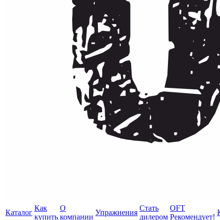
Как
О
Стать
OFT
Каталог
Упражнения
купить
компании
дилером
Рекомендует!