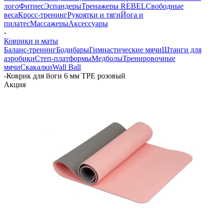
лого
Фитнес
Эспандеры
Тренажеры REBEL
Свободные
веса
Кросс-тренинг
Рукоятки и тяги
Йога и
пилатес
Массажеры
Аксессуары
-
Коврики и маты
Баланс-тренинг
Бодибары
Гимнастические мячи
Штанги для
аэробики
Степ-платформы
Медболы
Тренировочные
мячи
Скакалки
Wall Ball
-
Коврик для йоги 6 мм TPE розовый
Акция