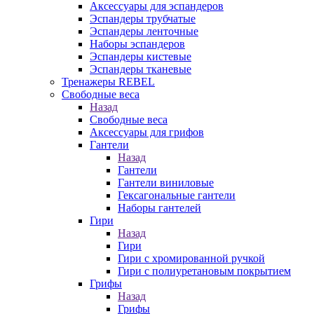
Аксессуары для эспандеров
Эспандеры трубчатые
Эспандеры ленточные
Наборы эспандеров
Эспандеры кистевые
Эспандеры тканевые
Тренажеры REBEL
Свободные веса
Назад
Свободные веса
Аксессуары для грифов
Гантели
Назад
Гантели
Гантели виниловые
Гексагональные гантели
Наборы гантелей
Гири
Назад
Гири
Гири с хромированной ручкой
Гири с полиуретановым покрытием
Грифы
Назад
Грифы