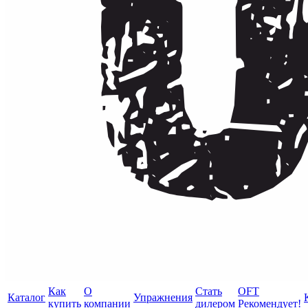
Как
О
Стать
OFT
Каталог
Упражнения
купить
компании
дилером
Рекомендует!