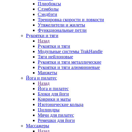
Плиобоксы
Слэмболы
Сэндбэги
Тренировка скорости и ловкости
Утяжелители и жилеты
Функциональные петли
Рукоятки и тяги
Назад
Рукоятки и тяги
Модульные системы TrakHandle
Тяги нейлоновые
Рукоятки и тяги металлические
Рукоятки и тяги алюминиевые
Манжеты
Йога и пилатес
Назад
Йога и пилатес
Блоки для йоги
Коврики и маты
Изотонические кольца
Цилиндры
Мячи для пилатес
Ремешки для йоги
Массажеры
Назад