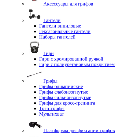
Аксессуары для грифов
Гантели
Гантели виниловые
Гексагональные гантели
Наборы гантелей
Гири
Гири с хромированной ручкой
Гири с полиуретановым покрытием
Грифы
Грифы олимпийские
Грифы слабоизогнутые
Грифы сильноизогнутые
Грифы для кросс-тренинга
Трэп-грифы
Мультихват
Платформы для фиксации грифов