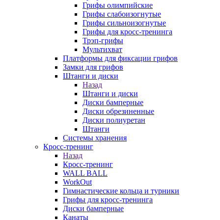
Грифы олимпийские
Грифы слабоизогнутые
Грифы сильноизогнутые
Грифы для кросс-тренинга
Трэп-грифы
Мультихват
Платформы для фиксации грифов
Замки для грифов
Штанги и диски
Назад
Штанги и диски
Диски бамперные
Диски обрезиненные
Диски полиуретан
Штанги
Системы хранения
Кросс-тренинг
Назад
Кросс-тренинг
WALL BALL
WorkOut
Гимнастические кольца и турники
Грифы для кросс-тренинга
Диски бамперные
Канаты