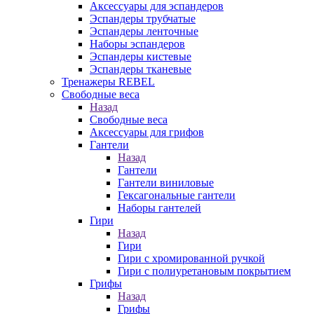
Аксессуары для эспандеров
Эспандеры трубчатые
Эспандеры ленточные
Наборы эспандеров
Эспандеры кистевые
Эспандеры тканевые
Тренажеры REBEL
Свободные веса
Назад
Свободные веса
Аксессуары для грифов
Гантели
Назад
Гантели
Гантели виниловые
Гексагональные гантели
Наборы гантелей
Гири
Назад
Гири
Гири с хромированной ручкой
Гири с полиуретановым покрытием
Грифы
Назад
Грифы