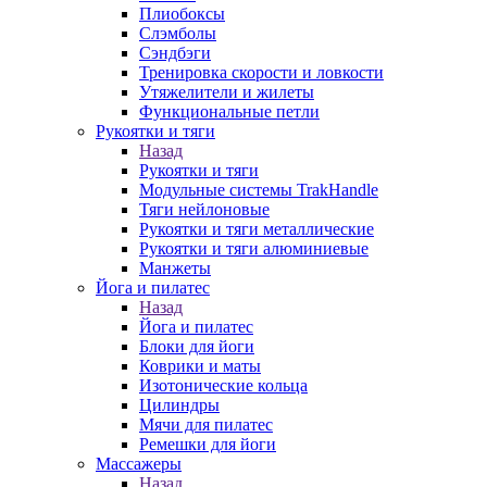
Плиобоксы
Слэмболы
Сэндбэги
Тренировка скорости и ловкости
Утяжелители и жилеты
Функциональные петли
Рукоятки и тяги
Назад
Рукоятки и тяги
Модульные системы TrakHandle
Тяги нейлоновые
Рукоятки и тяги металлические
Рукоятки и тяги алюминиевые
Манжеты
Йога и пилатес
Назад
Йога и пилатес
Блоки для йоги
Коврики и маты
Изотонические кольца
Цилиндры
Мячи для пилатес
Ремешки для йоги
Массажеры
Назад