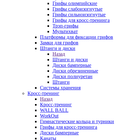
Грифы олимпийские
Грифы слабоизогнутые
Грифы сильноизогнутые
Грифы для кросс-тренинга
Трэп-грифы
Мультихват
Платформы для фиксации грифов
Замки для грифов
Штанги и диски
Назад
Штанги и диски
Диски бамперные
Диски обрезиненные
Диски полиуретан
Штанги
Системы хранения
Кросс-тренинг
Назад
Кросс-тренинг
WALL BALL
WorkOut
Гимнастические кольца и турники
Грифы для кросс-тренинга
Диски бамперные
Канаты