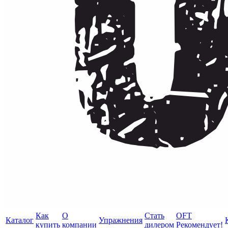
Как
О
Стать
OFT
Каталог
Упражнения
купить
компании
дилером
Рекомендует!