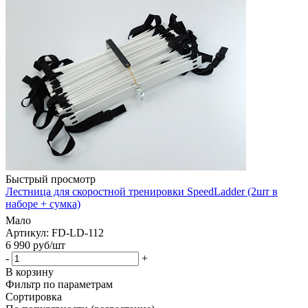
Быстрый просмотр
Лестница для скоростной тренировки SpeedLadder (2шт в
наборе + сумка)
Мало
Артикул: FD-LD-112
6 990
руб
/шт
-
+
В корзину
Фильтр по параметрам
Сортировка