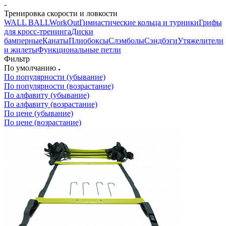
-
Тренировка скорости и ловкости
WALL BALL
WorkOut
Гимнастические кольца и турники
Грифы
для кросс-тренинга
Диски
бамперные
Канаты
Плиобоксы
Слэмболы
Сэндбэги
Утяжелители
и жилеты
Функциональные петли
Фильтр
По умолчанию
По популярности (убывание)
По популярности (возрастание)
По алфавиту (убывание)
По алфавиту (возрастание)
По цене (убывание)
По цене (возрастание)