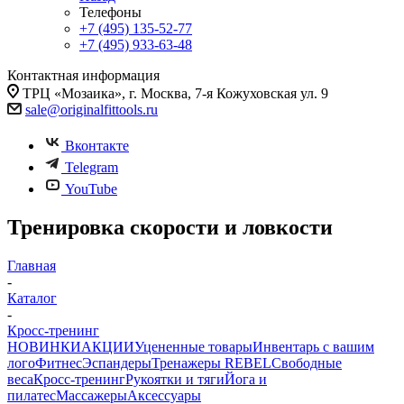
Телефоны
+7 (495) 135-52-77
+7 (495) 933-63-48
Контактная информация
ТРЦ «Мозаика», г. Москва, 7-я Кожуховская ул. 9
sale@originalfittools.ru
Вконтакте
Telegram
YouTube
Тренировка скорости и ловкости
Главная
-
Каталог
-
Кросс-тренинг
НОВИНКИ
АКЦИИ
Уцененные товары
Инвентарь с вашим
лого
Фитнес
Эспандеры
Тренажеры REBEL
Свободные
веса
Кросс-тренинг
Рукоятки и тяги
Йога и
пилатес
Массажеры
Аксессуары