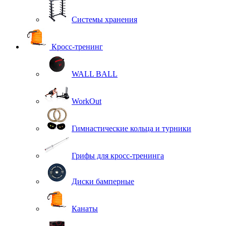
Системы хранения
Кросс-тренинг
WALL BALL
WorkOut
Гимнастические кольца и турники
Грифы для кросс-тренинга
Диски бамперные
Канаты