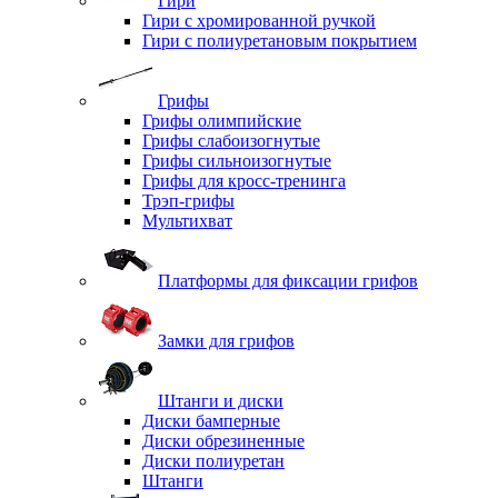
Гири
Гири с хромированной ручкой
Гири с полиуретановым покрытием
Грифы
Грифы олимпийские
Грифы слабоизогнутые
Грифы сильноизогнутые
Грифы для кросс-тренинга
Трэп-грифы
Мультихват
Платформы для фиксации грифов
Замки для грифов
Штанги и диски
Диски бамперные
Диски обрезиненные
Диски полиуретан
Штанги