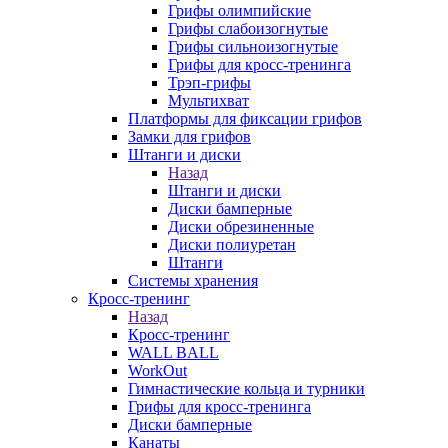
Грифы олимпийские
Грифы слабоизогнутые
Грифы сильноизогнутые
Грифы для кросс-тренинга
Трэп-грифы
Мультихват
Платформы для фиксации грифов
Замки для грифов
Штанги и диски
Назад
Штанги и диски
Диски бамперные
Диски обрезиненные
Диски полиуретан
Штанги
Системы хранения
Кросс-тренинг
Назад
Кросс-тренинг
WALL BALL
WorkOut
Гимнастические кольца и турники
Грифы для кросс-тренинга
Диски бамперные
Канаты