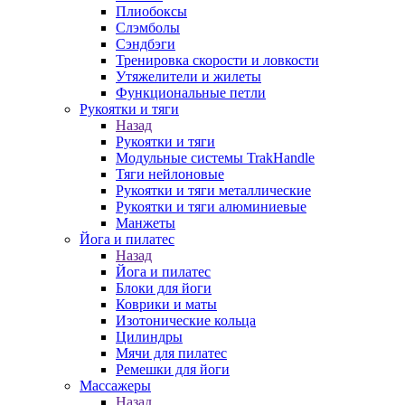
Плиобоксы
Слэмболы
Сэндбэги
Тренировка скорости и ловкости
Утяжелители и жилеты
Функциональные петли
Рукоятки и тяги
Назад
Рукоятки и тяги
Модульные системы TrakHandle
Тяги нейлоновые
Рукоятки и тяги металлические
Рукоятки и тяги алюминиевые
Манжеты
Йога и пилатес
Назад
Йога и пилатес
Блоки для йоги
Коврики и маты
Изотонические кольца
Цилиндры
Мячи для пилатес
Ремешки для йоги
Массажеры
Назад