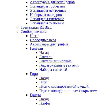
Аксессуары для эспандеров
Эспандеры трубчатые
Эспандеры ленточные
Наборы эспандеров
Эспандеры кистевые
Эспандеры тканевые
Тренажеры REBEL
Свободные веса
Назад
Свободные веса
Аксессуары для грифов
Гантели
Назад
Гантели
Гантели виниловые
Гексагональные гантели
Наборы гантелей
Гири
Назад
Гири
Гири с хромированной ручкой
Гири с полиуретановым покрытием
Грифы
Назад
Грифы