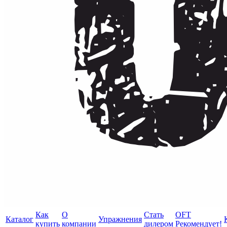
Как
О
Стать
OFT
Каталог
Упражнения
купить
компании
дилером
Рекомендует!