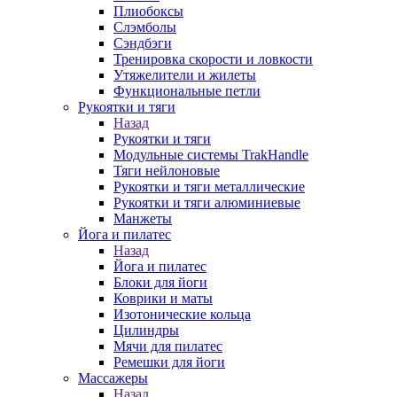
Плиобоксы
Слэмболы
Сэндбэги
Тренировка скорости и ловкости
Утяжелители и жилеты
Функциональные петли
Рукоятки и тяги
Назад
Рукоятки и тяги
Модульные системы TrakHandle
Тяги нейлоновые
Рукоятки и тяги металлические
Рукоятки и тяги алюминиевые
Манжеты
Йога и пилатес
Назад
Йога и пилатес
Блоки для йоги
Коврики и маты
Изотонические кольца
Цилиндры
Мячи для пилатес
Ремешки для йоги
Массажеры
Назад