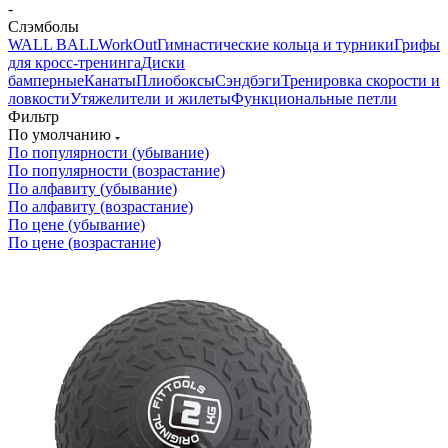
-
Слэмболы
WALL BALL
WorkOut
Гимнастические кольца и турники
Грифы
для кросс-тренинга
Диски
бамперные
Канаты
Плиобоксы
Сэндбэги
Тренировка скорости и
ловкости
Утяжелители и жилеты
Функциональные петли
Фильтр
По умолчанию
По популярности (убывание)
По популярности (возрастание)
По алфавиту (убывание)
По алфавиту (возрастание)
По цене (убывание)
По цене (возрастание)