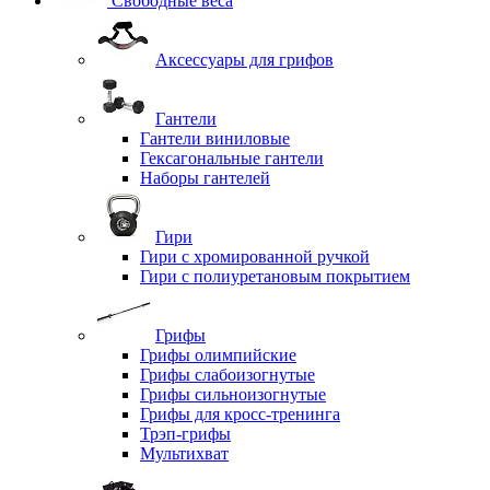
Свободные веса
Аксессуары для грифов
Гантели
Гантели виниловые
Гексагональные гантели
Наборы гантелей
Гири
Гири с хромированной ручкой
Гири с полиуретановым покрытием
Грифы
Грифы олимпийские
Грифы слабоизогнутые
Грифы сильноизогнутые
Грифы для кросс-тренинга
Трэп-грифы
Мультихват