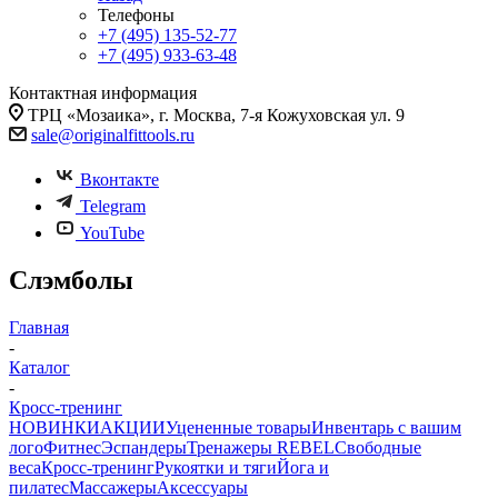
Телефоны
+7 (495) 135-52-77
+7 (495) 933-63-48
Контактная информация
ТРЦ «Мозаика», г. Москва, 7-я Кожуховская ул. 9
sale@originalfittools.ru
Вконтакте
Telegram
YouTube
Слэмболы
Главная
-
Каталог
-
Кросс-тренинг
НОВИНКИ
АКЦИИ
Уцененные товары
Инвентарь с вашим
лого
Фитнес
Эспандеры
Тренажеры REBEL
Свободные
веса
Кросс-тренинг
Рукоятки и тяги
Йога и
пилатес
Массажеры
Аксессуары