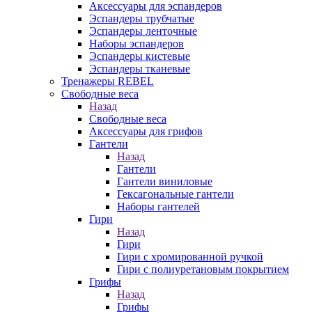
Аксессуары для эспандеров
Эспандеры трубчатые
Эспандеры ленточные
Наборы эспандеров
Эспандеры кистевые
Эспандеры тканевые
Тренажеры REBEL
Свободные веса
Назад
Свободные веса
Аксессуары для грифов
Гантели
Назад
Гантели
Гантели виниловые
Гексагональные гантели
Наборы гантелей
Гири
Назад
Гири
Гири с хромированной ручкой
Гири с полиуретановым покрытием
Грифы
Назад
Грифы