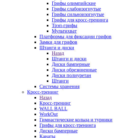
Грифы олимпийские
Грифы слабоизогнутые
Грифы сильноизогнутые
Грифы для кросс-тренинга
Трэп-грифы
Мультихват
Платформы для фиксации грифов
Замки для грифов
Штанги и диски
Назад
Штанги и диски
Диски бамперные
Диски обрезиненные
Диски полиуретан
Штанги
Системы хранения
Кросс-тренинг
Назад
Кросс-тренинг
WALL BALL
WorkOut
Гимнастические кольца и турники
Грифы для кросс-тренинга
Диски бамперные
Канаты