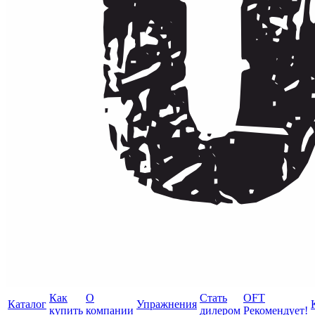
Как
О
Стать
OFT
Каталог
Упражнения
купить
компании
дилером
Рекомендует!