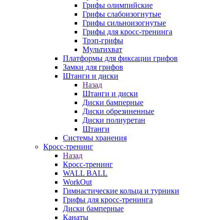
Грифы олимпийские
Грифы слабоизогнутые
Грифы сильноизогнутые
Грифы для кросс-тренинга
Трэп-грифы
Мультихват
Платформы для фиксации грифов
Замки для грифов
Штанги и диски
Назад
Штанги и диски
Диски бамперные
Диски обрезиненные
Диски полиуретан
Штанги
Системы хранения
Кросс-тренинг
Назад
Кросс-тренинг
WALL BALL
WorkOut
Гимнастические кольца и турники
Грифы для кросс-тренинга
Диски бамперные
Канаты