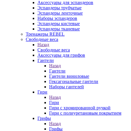
Аксессуары для эспандеров
Эспандеры трубчатые
Эспандеры ленточные
Наборы эспандеров
Эспандеры кистевые
Эспандеры тканевые
Тренажеры REBEL
Свободные веса
Назад
Свободные веса
Аксессуары для грифов
Гантели
Назад
Гантели
Гантели виниловые
Гексагональные гантели
Наборы гантелей
Гири
Назад
Гири
Гири с хромированной ручкой
Гири с полиуретановым покрытием
Грифы
Назад
Грифы