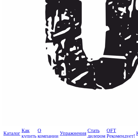
Как
О
Стать
OFT
Каталог
Упражнения
купить
компании
дилером
Рекомендует!