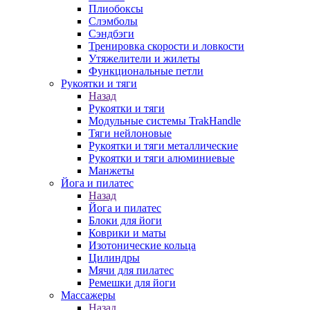
Плиобоксы
Слэмболы
Сэндбэги
Тренировка скорости и ловкости
Утяжелители и жилеты
Функциональные петли
Рукоятки и тяги
Назад
Рукоятки и тяги
Модульные системы TrakHandle
Тяги нейлоновые
Рукоятки и тяги металлические
Рукоятки и тяги алюминиевые
Манжеты
Йога и пилатес
Назад
Йога и пилатес
Блоки для йоги
Коврики и маты
Изотонические кольца
Цилиндры
Мячи для пилатес
Ремешки для йоги
Массажеры
Назад