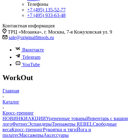
Телефоны
+7 (495) 135-52-77
+7 (495) 933-63-48
Контактная информация
ТРЦ «Мозаика», г. Москва, 7-я Кожуховская ул. 9
sale@originalfittools.ru
Вконтакте
Telegram
YouTube
WorkOut
Главная
-
Каталог
-
Кросс-тренинг
НОВИНКИ
АКЦИИ
Уцененные товары
Инвентарь с вашим
лого
Фитнес
Эспандеры
Тренажеры REBEL
Свободные
веса
Кросс-тренинг
Рукоятки и тяги
Йога и
пилатес
Массажеры
Аксессуары