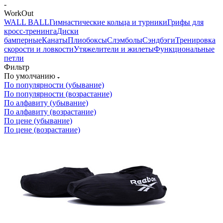
-
WorkOut
WALL BALL
Гимнастические кольца и турники
Грифы для
кросс-тренинга
Диски
бамперные
Канаты
Плиобоксы
Слэмболы
Сэндбэги
Тренировка
скорости и ловкости
Утяжелители и жилеты
Функциональные
петли
Фильтр
По умолчанию
По популярности (убывание)
По популярности (возрастание)
По алфавиту (убывание)
По алфавиту (возрастание)
По цене (убывание)
По цене (возрастание)