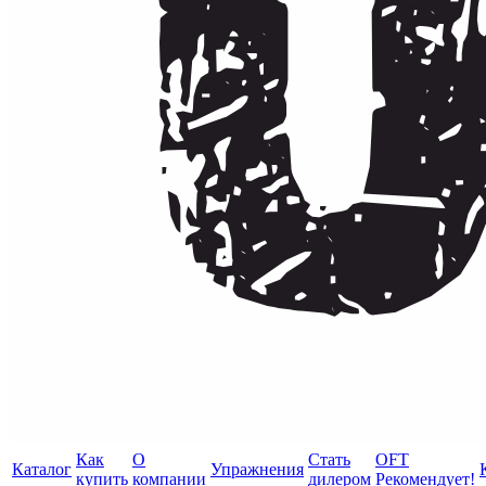
Как
О
Стать
OFT
Каталог
Упражнения
купить
компании
дилером
Рекомендует!