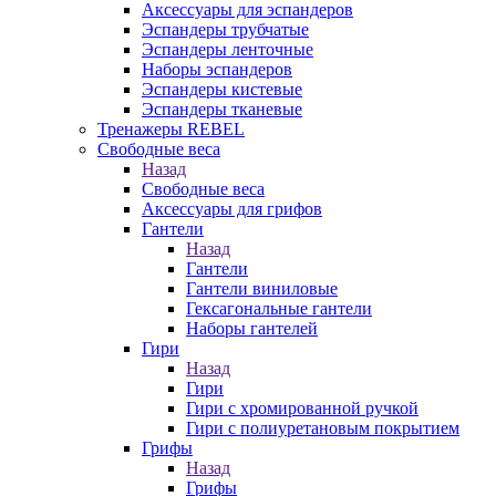
Аксессуары для эспандеров
Эспандеры трубчатые
Эспандеры ленточные
Наборы эспандеров
Эспандеры кистевые
Эспандеры тканевые
Тренажеры REBEL
Свободные веса
Назад
Свободные веса
Аксессуары для грифов
Гантели
Назад
Гантели
Гантели виниловые
Гексагональные гантели
Наборы гантелей
Гири
Назад
Гири
Гири с хромированной ручкой
Гири с полиуретановым покрытием
Грифы
Назад
Грифы