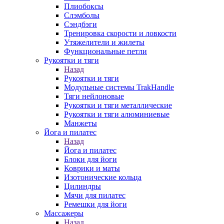
Плиобоксы
Слэмболы
Сэндбэги
Тренировка скорости и ловкости
Утяжелители и жилеты
Функциональные петли
Рукоятки и тяги
Назад
Рукоятки и тяги
Модульные системы TrakHandle
Тяги нейлоновые
Рукоятки и тяги металлические
Рукоятки и тяги алюминиевые
Манжеты
Йога и пилатес
Назад
Йога и пилатес
Блоки для йоги
Коврики и маты
Изотонические кольца
Цилиндры
Мячи для пилатес
Ремешки для йоги
Массажеры
Назад