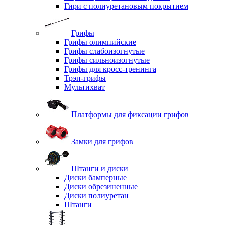
Гири с полиуретановым покрытием
Грифы
Грифы олимпийские
Грифы слабоизогнутые
Грифы сильноизогнутые
Грифы для кросс-тренинга
Трэп-грифы
Мультихват
Платформы для фиксации грифов
Замки для грифов
Штанги и диски
Диски бамперные
Диски обрезиненные
Диски полиуретан
Штанги