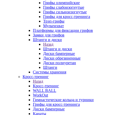
Грифы олимпийские
Грифы слабоизогнутые
Грифы сильноизогнутые
Грифы для кросс-тренинга
Трэп-грифы
Мультихват
Платформы для фиксации грифов
Замки для грифов
Штанги и диски
Назад
Штанги и диски
Диски бамперные
Диски обрезиненные
Диски полиуретан
Штанги
Системы хранения
Кросс-тренинг
Назад
Кросс-тренинг
WALL BALL
WorkOut
Гимнастические кольца и турники
Грифы для кросс-тренинга
Диски бамперные
Канаты