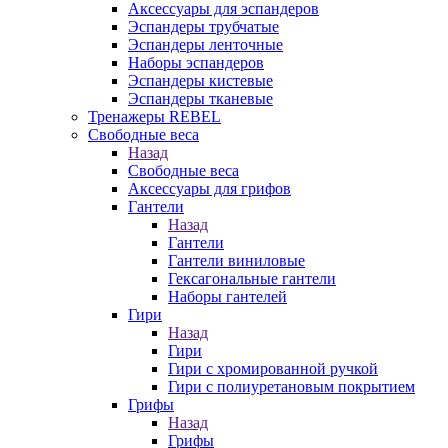
Аксессуары для эспандеров
Эспандеры трубчатые
Эспандеры ленточные
Наборы эспандеров
Эспандеры кистевые
Эспандеры тканевые
Тренажеры REBEL
Свободные веса
Назад
Свободные веса
Аксессуары для грифов
Гантели
Назад
Гантели
Гантели виниловые
Гексагональные гантели
Наборы гантелей
Гири
Назад
Гири
Гири с хромированной ручкой
Гири с полиуретановым покрытием
Грифы
Назад
Грифы