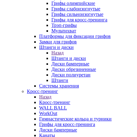
Грифы олимпийские
Грифы слабоизогнутые
Грифы сильноизогнутые
Грифы для кросс-тренинга
Трэп-грифы
Мультихват
Платформы для фиксации грифов
Замки для грифов
Штанги и диски
Назад
Штанги и диски
Диски бамперные
Диски обрезиненные
Диски полиуретан
Штанги
Системы хранения
Кросс-тренинг
Назад
Кросс-тренинг
WALL BALL
WorkOut
Гимнастические кольца и турники
Грифы для кросс-тренинга
Диски бамперные
Канаты