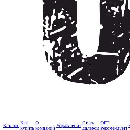
Как
О
Стать
OFT
Каталог
Упражнения
купить
компании
дилером
Рекомендует!