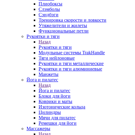
Плиобоксы
Слэмболы
Сэндбэги
Тренировка скорости и ловкости
Утяжелители и жилеты
Функциональные петли
Рукоятки и тяги
Назад
Рукоятки и тяги
Модульные системы TrakHandle
Тяги нейлоновые
Рукоятки и тяги металлические
Рукоятки и тяги алюминиевые
Манжеты
Йога и пилатес
Назад
Йога и пилатес
Блоки для йоги
Коврики и маты
Изотонические кольца
Цилиндры
Мячи для пилатес
Ремешки для йоги
Массажеры
Назад