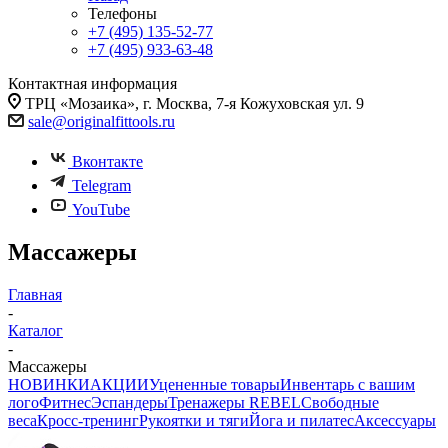
Телефоны
+7 (495) 135-52-77
+7 (495) 933-63-48
Контактная информация
ТРЦ «Мозаика», г. Москва, 7-я Кожуховская ул. 9
sale@originalfittools.ru
Вконтакте
Telegram
YouTube
Массажеры
Главная
-
Каталог
-
Массажеры
НОВИНКИ
АКЦИИ
Уцененные товары
Инвентарь с вашим
лого
Фитнес
Эспандеры
Тренажеры REBEL
Свободные
веса
Кросс-тренинг
Рукоятки и тяги
Йога и пилатес
Аксессуары