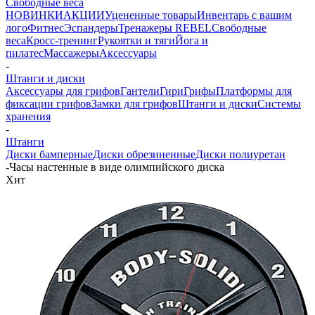
Свободные веса
НОВИНКИ
АКЦИИ
Уцененные товары
Инвентарь с вашим
лого
Фитнес
Эспандеры
Тренажеры REBEL
Свободные
веса
Кросс-тренинг
Рукоятки и тяги
Йога и
пилатес
Массажеры
Аксессуары
-
Штанги и диски
Аксессуары для грифов
Гантели
Гири
Грифы
Платформы для
фиксации грифов
Замки для грифов
Штанги и диски
Системы
хранения
-
Штанги
Диски бамперные
Диски обрезиненные
Диски полиуретан
-
Часы настенные в виде олимпийского диска
Хит