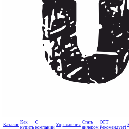
Как
О
Стать
OFT
Каталог
Упражнения
купить
компании
дилером
Рекомендует!