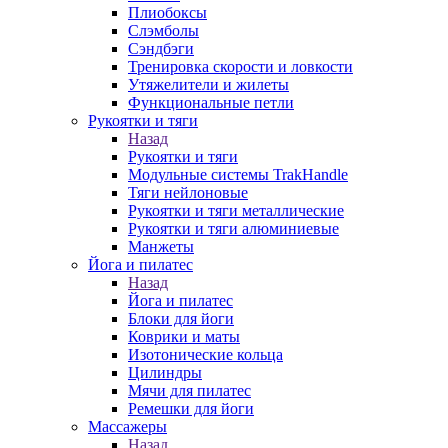
Плиобоксы
Слэмболы
Сэндбэги
Тренировка скорости и ловкости
Утяжелители и жилеты
Функциональные петли
Рукоятки и тяги
Назад
Рукоятки и тяги
Модульные системы TrakHandle
Тяги нейлоновые
Рукоятки и тяги металлические
Рукоятки и тяги алюминиевые
Манжеты
Йога и пилатес
Назад
Йога и пилатес
Блоки для йоги
Коврики и маты
Изотонические кольца
Цилиндры
Мячи для пилатес
Ремешки для йоги
Массажеры
Назад