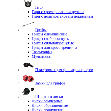
Гири
Гири с хромированной ручкой
Гири с полиуретановым покрытием
Грифы
Грифы олимпийские
Грифы слабоизогнутые
Грифы сильноизогнутые
Грифы для кросс-тренинга
Трэп-грифы
Мультихват
Платформы для фиксации грифов
Замки для грифов
Штанги и диски
Диски бамперные
Диски обрезиненные
Диски полиуретан