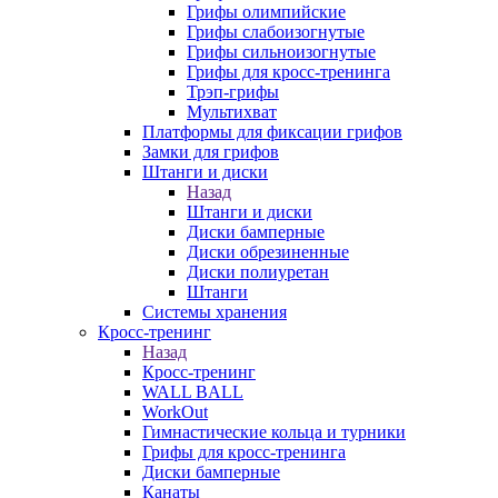
Грифы олимпийские
Грифы слабоизогнутые
Грифы сильноизогнутые
Грифы для кросс-тренинга
Трэп-грифы
Мультихват
Платформы для фиксации грифов
Замки для грифов
Штанги и диски
Назад
Штанги и диски
Диски бамперные
Диски обрезиненные
Диски полиуретан
Штанги
Системы хранения
Кросс-тренинг
Назад
Кросс-тренинг
WALL BALL
WorkOut
Гимнастические кольца и турники
Грифы для кросс-тренинга
Диски бамперные
Канаты