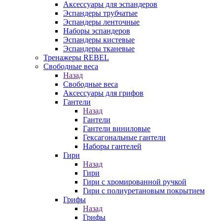
Аксессуары для эспандеров
Эспандеры трубчатые
Эспандеры ленточные
Наборы эспандеров
Эспандеры кистевые
Эспандеры тканевые
Тренажеры REBEL
Свободные веса
Назад
Свободные веса
Аксессуары для грифов
Гантели
Назад
Гантели
Гантели виниловые
Гексагональные гантели
Наборы гантелей
Гири
Назад
Гири
Гири с хромированной ручкой
Гири с полиуретановым покрытием
Грифы
Назад
Грифы