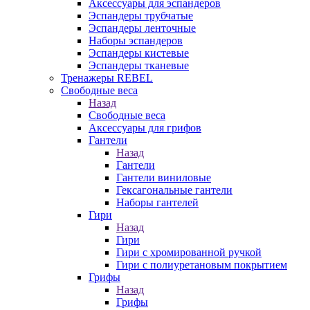
Аксессуары для эспандеров
Эспандеры трубчатые
Эспандеры ленточные
Наборы эспандеров
Эспандеры кистевые
Эспандеры тканевые
Тренажеры REBEL
Свободные веса
Назад
Свободные веса
Аксессуары для грифов
Гантели
Назад
Гантели
Гантели виниловые
Гексагональные гантели
Наборы гантелей
Гири
Назад
Гири
Гири с хромированной ручкой
Гири с полиуретановым покрытием
Грифы
Назад
Грифы