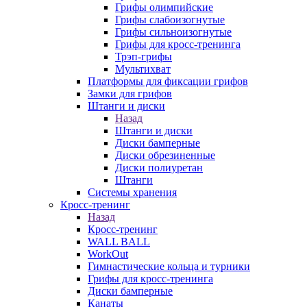
Грифы олимпийские
Грифы слабоизогнутые
Грифы сильноизогнутые
Грифы для кросс-тренинга
Трэп-грифы
Мультихват
Платформы для фиксации грифов
Замки для грифов
Штанги и диски
Назад
Штанги и диски
Диски бамперные
Диски обрезиненные
Диски полиуретан
Штанги
Системы хранения
Кросс-тренинг
Назад
Кросс-тренинг
WALL BALL
WorkOut
Гимнастические кольца и турники
Грифы для кросс-тренинга
Диски бамперные
Канаты