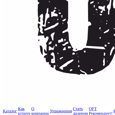
Как
О
Стать
OFT
Каталог
Упражнения
купить
компании
дилером
Рекомендует!