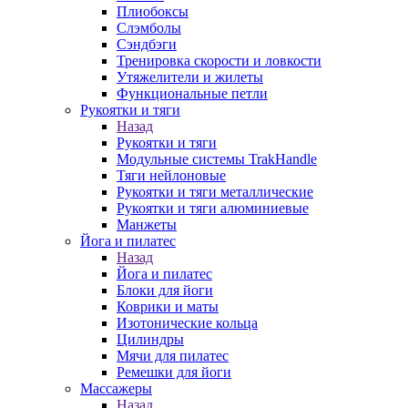
Плиобоксы
Слэмболы
Сэндбэги
Тренировка скорости и ловкости
Утяжелители и жилеты
Функциональные петли
Рукоятки и тяги
Назад
Рукоятки и тяги
Модульные системы TrakHandle
Тяги нейлоновые
Рукоятки и тяги металлические
Рукоятки и тяги алюминиевые
Манжеты
Йога и пилатес
Назад
Йога и пилатес
Блоки для йоги
Коврики и маты
Изотонические кольца
Цилиндры
Мячи для пилатес
Ремешки для йоги
Массажеры
Назад