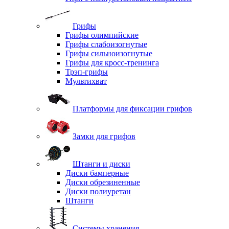
Грифы
Грифы олимпийские
Грифы слабоизогнутые
Грифы сильноизогнутые
Грифы для кросс-тренинга
Трэп-грифы
Мультихват
Платформы для фиксации грифов
Замки для грифов
Штанги и диски
Диски бамперные
Диски обрезиненные
Диски полиуретан
Штанги
Системы хранения