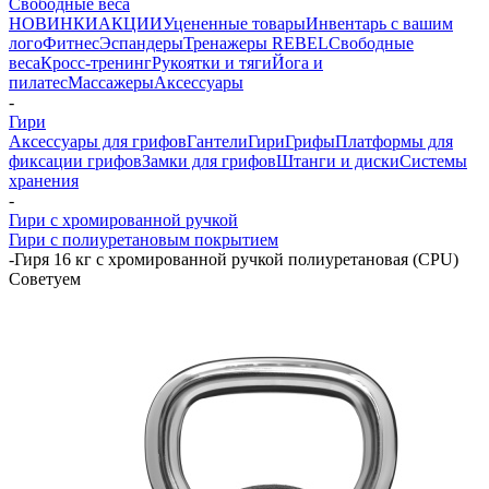
Свободные веса
НОВИНКИ
АКЦИИ
Уцененные товары
Инвентарь с вашим
лого
Фитнес
Эспандеры
Тренажеры REBEL
Свободные
веса
Кросс-тренинг
Рукоятки и тяги
Йога и
пилатес
Массажеры
Аксессуары
-
Гири
Аксессуары для грифов
Гантели
Гири
Грифы
Платформы для
фиксации грифов
Замки для грифов
Штанги и диски
Системы
хранения
-
Гири с хромированной ручкой
Гири с полиуретановым покрытием
-
Гиря 16 кг с хромированной ручкой полиуретановая (CPU)
Советуем