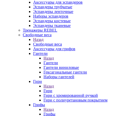
Аксессуары для эспандеров
Эспандеры трубчатые
Эспандеры ленточные
Наборы эспандеров
Эспандеры кистевые
Эспандеры тканевые
Тренажеры REBEL
Свободные веса
Назад
Свободные веса
Аксессуары для грифов
Гантели
Назад
Гантели
Гантели виниловые
Гексагональные гантели
Наборы гантелей
Гири
Назад
Гири
Гири с хромированной ручкой
Гири с полиуретановым покрытием
Грифы
Назад
Грифы