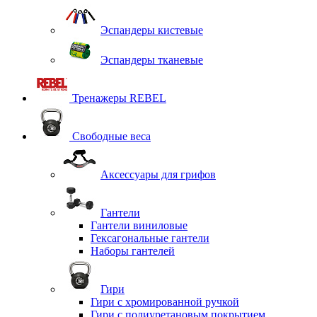
Эспандеры кистевые
Эспандеры тканевые
Тренажеры REBEL
Свободные веса
Аксессуары для грифов
Гантели
Гантели виниловые
Гексагональные гантели
Наборы гантелей
Гири
Гири с хромированной ручкой
Гири с полиуретановым покрытием