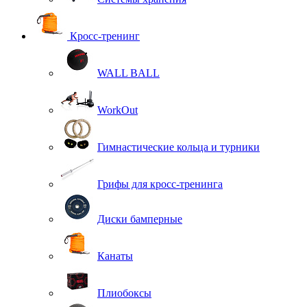
Кросс-тренинг
WALL BALL
WorkOut
Гимнастические кольца и турники
Грифы для кросс-тренинга
Диски бамперные
Канаты
Плиобоксы