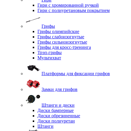
Гири с хромированной ручкой
Гири с полиуретановым покрытием
Грифы
Грифы олимпийские
Грифы слабоизогнутые
Грифы сильноизогнутые
Грифы для кросс-тренинга
Трэп-грифы
Мультихват
Платформы для фиксации грифов
Замки для грифов
Штанги и диски
Диски бамперные
Диски обрезиненные
Диски полиуретан
Штанги