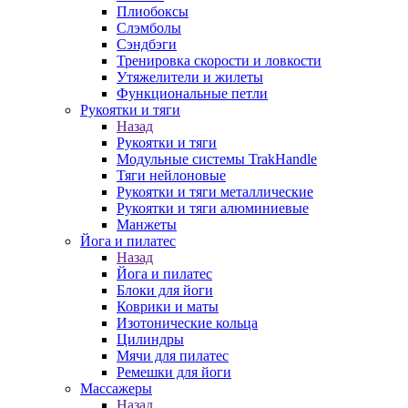
Плиобоксы
Слэмболы
Сэндбэги
Тренировка скорости и ловкости
Утяжелители и жилеты
Функциональные петли
Рукоятки и тяги
Назад
Рукоятки и тяги
Модульные системы TrakHandle
Тяги нейлоновые
Рукоятки и тяги металлические
Рукоятки и тяги алюминиевые
Манжеты
Йога и пилатес
Назад
Йога и пилатес
Блоки для йоги
Коврики и маты
Изотонические кольца
Цилиндры
Мячи для пилатес
Ремешки для йоги
Массажеры
Назад