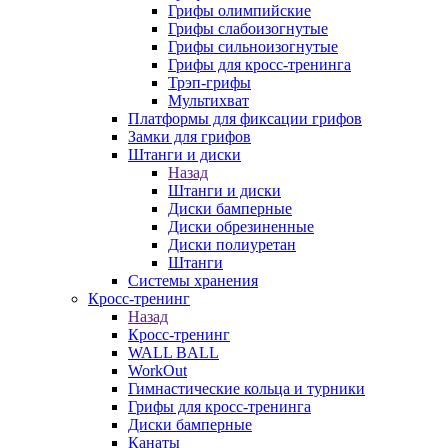
Грифы олимпийские
Грифы слабоизогнутые
Грифы сильноизогнутые
Грифы для кросс-тренинга
Трэп-грифы
Мультихват
Платформы для фиксации грифов
Замки для грифов
Штанги и диски
Назад
Штанги и диски
Диски бамперные
Диски обрезиненные
Диски полиуретан
Штанги
Системы хранения
Кросс-тренинг
Назад
Кросс-тренинг
WALL BALL
WorkOut
Гимнастические кольца и турники
Грифы для кросс-тренинга
Диски бамперные
Канаты