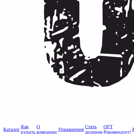
Как
О
Стать
OFT
Каталог
Упражнения
купить
компании
дилером
Рекомендует!