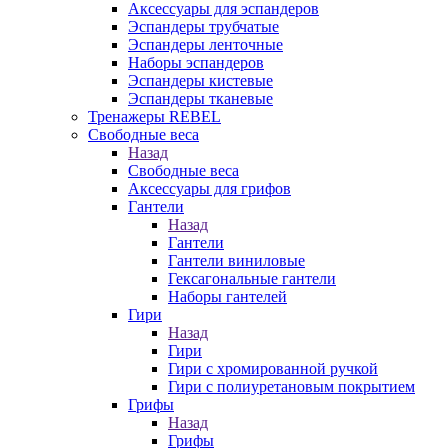
Аксессуары для эспандеров
Эспандеры трубчатые
Эспандеры ленточные
Наборы эспандеров
Эспандеры кистевые
Эспандеры тканевые
Тренажеры REBEL
Свободные веса
Назад
Свободные веса
Аксессуары для грифов
Гантели
Назад
Гантели
Гантели виниловые
Гексагональные гантели
Наборы гантелей
Гири
Назад
Гири
Гири с хромированной ручкой
Гири с полиуретановым покрытием
Грифы
Назад
Грифы