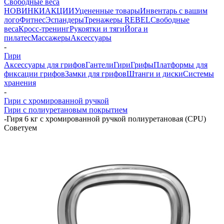
Свободные веса
НОВИНКИ
АКЦИИ
Уцененные товары
Инвентарь с вашим
лого
Фитнес
Эспандеры
Тренажеры REBEL
Свободные
веса
Кросс-тренинг
Рукоятки и тяги
Йога и
пилатес
Массажеры
Аксессуары
-
Гири
Аксессуары для грифов
Гантели
Гири
Грифы
Платформы для
фиксации грифов
Замки для грифов
Штанги и диски
Системы
хранения
-
Гири с хромированной ручкой
Гири с полиуретановым покрытием
-
Гиря 6 кг с хромированной ручкой полиуретановая (CPU)
Советуем