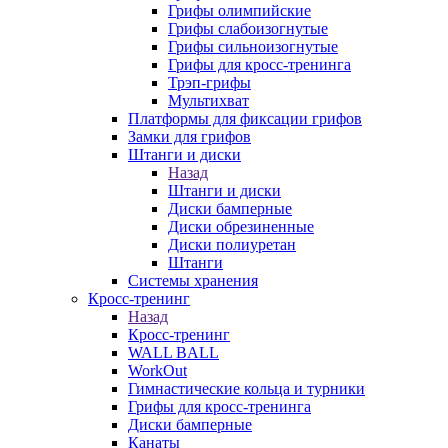
Грифы олимпийские
Грифы слабоизогнутые
Грифы сильноизогнутые
Грифы для кросс-тренинга
Трэп-грифы
Мультихват
Платформы для фиксации грифов
Замки для грифов
Штанги и диски
Назад
Штанги и диски
Диски бамперные
Диски обрезиненные
Диски полиуретан
Штанги
Системы хранения
Кросс-тренинг
Назад
Кросс-тренинг
WALL BALL
WorkOut
Гимнастические кольца и турники
Грифы для кросс-тренинга
Диски бамперные
Канаты