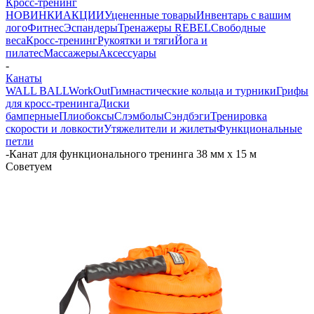
Кросс-тренинг
НОВИНКИ
АКЦИИ
Уцененные товары
Инвентарь с вашим
лого
Фитнес
Эспандеры
Тренажеры REBEL
Свободные
веса
Кросс-тренинг
Рукоятки и тяги
Йога и
пилатес
Массажеры
Аксессуары
-
Канаты
WALL BALL
WorkOut
Гимнастические кольца и турники
Грифы
для кросс-тренинга
Диски
бамперные
Плиобоксы
Слэмболы
Сэндбэги
Тренировка
скорости и ловкости
Утяжелители и жилеты
Функциональные
петли
-
Канат для функционального тренинга 38 мм х 15 м
Советуем