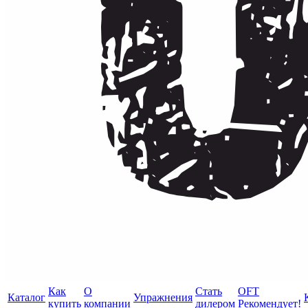
Как
О
Стать
OFT
Каталог
Упражнения
купить
компании
дилером
Рекомендует!