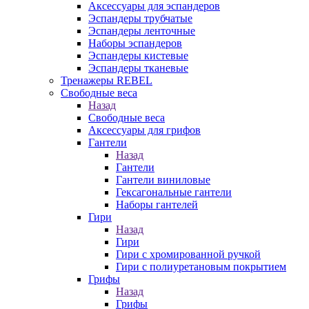
Аксессуары для эспандеров
Эспандеры трубчатые
Эспандеры ленточные
Наборы эспандеров
Эспандеры кистевые
Эспандеры тканевые
Тренажеры REBEL
Свободные веса
Назад
Свободные веса
Аксессуары для грифов
Гантели
Назад
Гантели
Гантели виниловые
Гексагональные гантели
Наборы гантелей
Гири
Назад
Гири
Гири с хромированной ручкой
Гири с полиуретановым покрытием
Грифы
Назад
Грифы