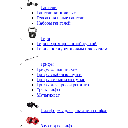
Гантели
Гантели виниловые
Гексагональные гантели
Наборы гантелей
Гири
Гири с хромированной ручкой
Гири с полиуретановым покрытием
Грифы
Грифы олимпийские
Грифы слабоизогнутые
Грифы сильноизогнутые
Грифы для кросс-тренинга
Трэп-грифы
Мультихват
Платформы для фиксации грифов
Замки для грифов