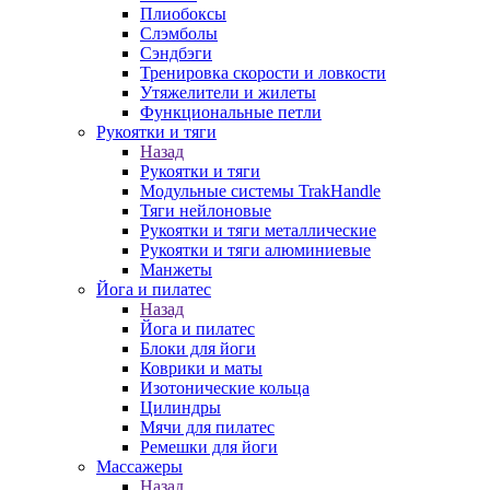
Плиобоксы
Слэмболы
Сэндбэги
Тренировка скорости и ловкости
Утяжелители и жилеты
Функциональные петли
Рукоятки и тяги
Назад
Рукоятки и тяги
Модульные системы TrakHandle
Тяги нейлоновые
Рукоятки и тяги металлические
Рукоятки и тяги алюминиевые
Манжеты
Йога и пилатес
Назад
Йога и пилатес
Блоки для йоги
Коврики и маты
Изотонические кольца
Цилиндры
Мячи для пилатес
Ремешки для йоги
Массажеры
Назад