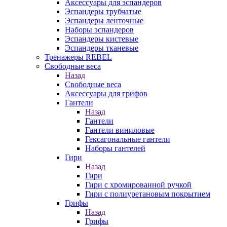
Аксессуары для эспандеров
Эспандеры трубчатые
Эспандеры ленточные
Наборы эспандеров
Эспандеры кистевые
Эспандеры тканевые
Тренажеры REBEL
Свободные веса
Назад
Свободные веса
Аксессуары для грифов
Гантели
Назад
Гантели
Гантели виниловые
Гексагональные гантели
Наборы гантелей
Гири
Назад
Гири
Гири с хромированной ручкой
Гири с полиуретановым покрытием
Грифы
Назад
Грифы