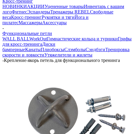
Кросс-тренинг
НОВИНКИ
АКЦИИ
Уцененные товары
Инвентарь с вашим
лого
Фитнес
Эспандеры
Тренажеры REBEL
Свободные
веса
Кросс-тренинг
Рукоятки и тяги
Йога и
пилатес
Массажеры
Аксессуары
-
Функциональные петли
WALL BALL
WorkOut
Гимнастические кольца и турники
Грифы
для кросс-тренинга
Диски
бамперные
Канаты
Плиобоксы
Слэмболы
Сэндбэги
Тренировка
скорости и ловкости
Утяжелители и жилеты
-
Крепление-якорь петель для функционального тренинга