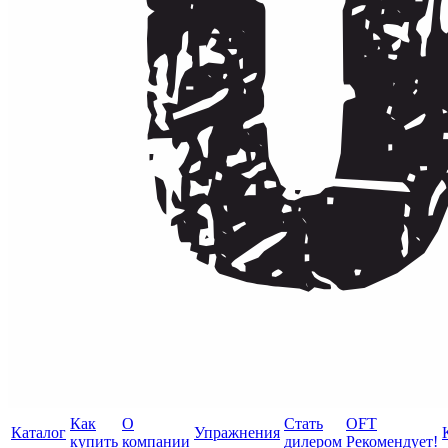
Как
О
Стать
OFT
Каталог
Упражнения
купить
компании
дилером
Рекомендует!