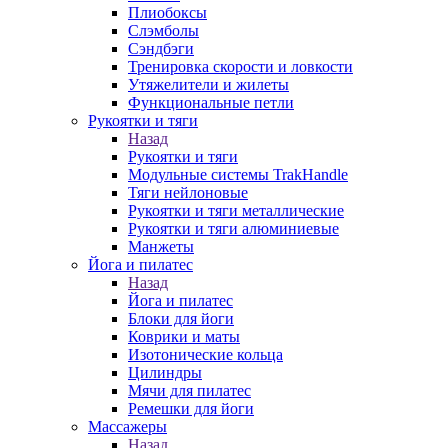
Плиобоксы
Слэмболы
Сэндбэги
Тренировка скорости и ловкости
Утяжелители и жилеты
Функциональные петли
Рукоятки и тяги
Назад
Рукоятки и тяги
Модульные системы TrakHandle
Тяги нейлоновые
Рукоятки и тяги металлические
Рукоятки и тяги алюминиевые
Манжеты
Йога и пилатес
Назад
Йога и пилатес
Блоки для йоги
Коврики и маты
Изотонические кольца
Цилиндры
Мячи для пилатес
Ремешки для йоги
Массажеры
Назад