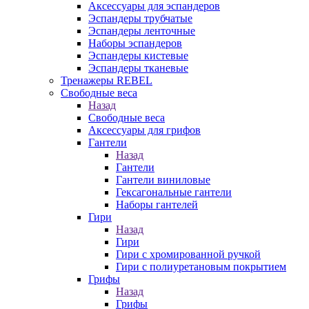
Аксессуары для эспандеров
Эспандеры трубчатые
Эспандеры ленточные
Наборы эспандеров
Эспандеры кистевые
Эспандеры тканевые
Тренажеры REBEL
Свободные веса
Назад
Свободные веса
Аксессуары для грифов
Гантели
Назад
Гантели
Гантели виниловые
Гексагональные гантели
Наборы гантелей
Гири
Назад
Гири
Гири с хромированной ручкой
Гири с полиуретановым покрытием
Грифы
Назад
Грифы