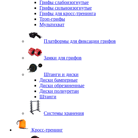
Грифы слабоизогнутые
Грифы сильноизогнутые
Грифы для кросс-тренинга
Трэп-грифы
Мультихват
Платформы для фиксации грифов
Замки для грифов
Штанги и диски
Диски бамперные
Диски обрезиненные
Диски полиуретан
Штанги
Системы хранения
Кросс-тренинг