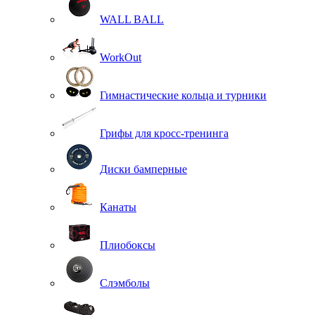
WALL BALL
WorkOut
Гимнастические кольца и турники
Грифы для кросс-тренинга
Диски бамперные
Канаты
Плиобоксы
Слэмболы