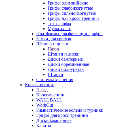
Грифы олимпийские
Грифы слабоизогнутые
Грифы сильноизогнутые
Грифы для кросс-тренинга
Трэп-грифы
Мультихват
Платформы для фиксации грифов
Замки для грифов
Штанги и диски
Назад
Штанги и диски
Диски бамперные
Диски обрезиненные
Диски полиуретан
Штанги
Системы хранения
Кросс-тренинг
Назад
Кросс-тренинг
WALL BALL
WorkOut
Гимнастические кольца и турники
Грифы для кросс-тренинга
Диски бамперные
Канаты