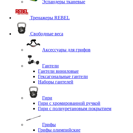
Эспандеры тканевые
Тренажеры REBEL
Свободные веса
Аксессуары для грифов
Гантели
Гантели виниловые
Гексагональные гантели
Наборы гантелей
Гири
Гири с хромированной ручкой
Гири с полиуретановым покрытием
Грифы
Грифы олимпийские