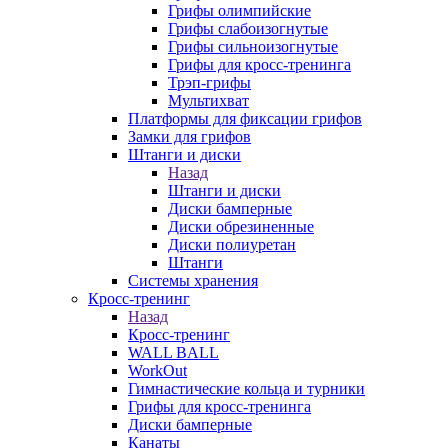
Грифы олимпийские
Грифы слабоизогнутые
Грифы сильноизогнутые
Грифы для кросс-тренинга
Трэп-грифы
Мультихват
Платформы для фиксации грифов
Замки для грифов
Штанги и диски
Назад
Штанги и диски
Диски бамперные
Диски обрезиненные
Диски полиуретан
Штанги
Системы хранения
Кросс-тренинг
Назад
Кросс-тренинг
WALL BALL
WorkOut
Гимнастические кольца и турники
Грифы для кросс-тренинга
Диски бамперные
Канаты