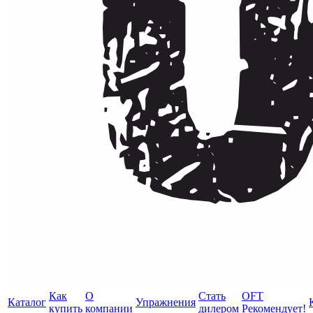
Как
О
Стать
OFT
Каталог
Упражнения
купить
компании
дилером
Рекомендует!