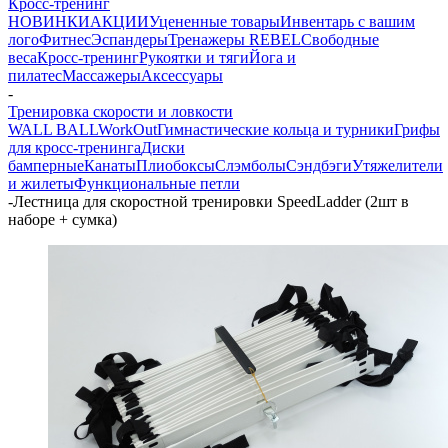
Кросс-тренинг
НОВИНКИ
АКЦИИ
Уцененные товары
Инвентарь с вашим
лого
Фитнес
Эспандеры
Тренажеры REBEL
Свободные
веса
Кросс-тренинг
Рукоятки и тяги
Йога и
пилатес
Массажеры
Аксессуары
-
Тренировка скорости и ловкости
WALL BALL
WorkOut
Гимнастические кольца и турники
Грифы
для кросс-тренинга
Диски
бамперные
Канаты
Плиобоксы
Слэмболы
Сэндбэги
Утяжелители
и жилеты
Функциональные петли
-
Лестница для скоростной тренировки SpeedLadder (2шт в
наборе + сумка)