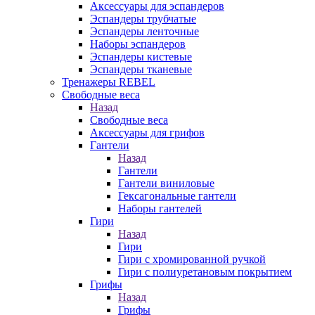
Аксессуары для эспандеров
Эспандеры трубчатые
Эспандеры ленточные
Наборы эспандеров
Эспандеры кистевые
Эспандеры тканевые
Тренажеры REBEL
Свободные веса
Назад
Свободные веса
Аксессуары для грифов
Гантели
Назад
Гантели
Гантели виниловые
Гексагональные гантели
Наборы гантелей
Гири
Назад
Гири
Гири с хромированной ручкой
Гири с полиуретановым покрытием
Грифы
Назад
Грифы