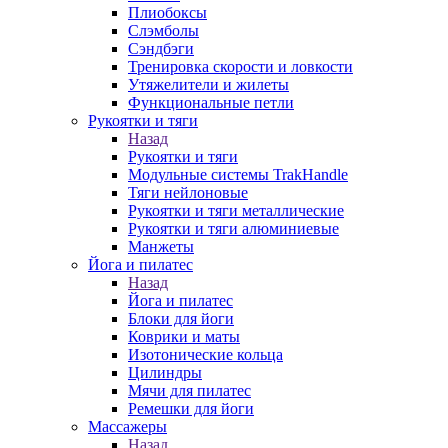
Плиобоксы
Слэмболы
Сэндбэги
Тренировка скорости и ловкости
Утяжелители и жилеты
Функциональные петли
Рукоятки и тяги
Назад
Рукоятки и тяги
Модульные системы TrakHandle
Тяги нейлоновые
Рукоятки и тяги металлические
Рукоятки и тяги алюминиевые
Манжеты
Йога и пилатес
Назад
Йога и пилатес
Блоки для йоги
Коврики и маты
Изотонические кольца
Цилиндры
Мячи для пилатес
Ремешки для йоги
Массажеры
Назад