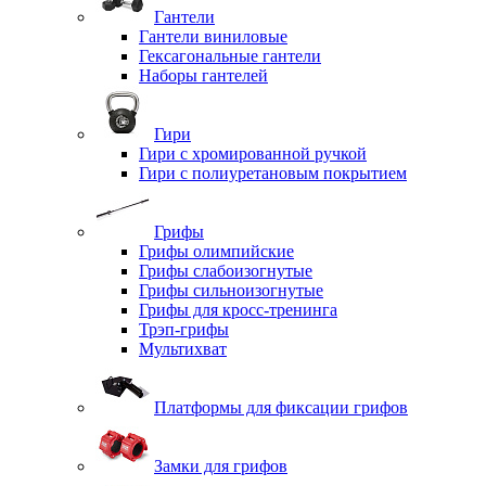
Гантели
Гантели виниловые
Гексагональные гантели
Наборы гантелей
Гири
Гири с хромированной ручкой
Гири с полиуретановым покрытием
Грифы
Грифы олимпийские
Грифы слабоизогнутые
Грифы сильноизогнутые
Грифы для кросс-тренинга
Трэп-грифы
Мультихват
Платформы для фиксации грифов
Замки для грифов