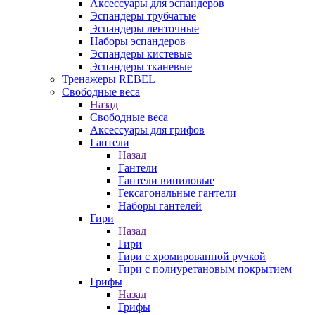
Аксессуары для эспандеров
Эспандеры трубчатые
Эспандеры ленточные
Наборы эспандеров
Эспандеры кистевые
Эспандеры тканевые
Тренажеры REBEL
Свободные веса
Назад
Свободные веса
Аксессуары для грифов
Гантели
Назад
Гантели
Гантели виниловые
Гексагональные гантели
Наборы гантелей
Гири
Назад
Гири
Гири с хромированной ручкой
Гири с полиуретановым покрытием
Грифы
Назад
Грифы