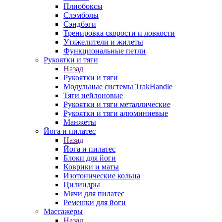
Плиобоксы
Слэмболы
Сэндбэги
Тренировка скорости и ловкости
Утяжелители и жилеты
Функциональные петли
Рукоятки и тяги
Назад
Рукоятки и тяги
Модульные системы TrakHandle
Тяги нейлоновые
Рукоятки и тяги металлические
Рукоятки и тяги алюминиевые
Манжеты
Йога и пилатес
Назад
Йога и пилатес
Блоки для йоги
Коврики и маты
Изотонические кольца
Цилиндры
Мячи для пилатес
Ремешки для йоги
Массажеры
Назад