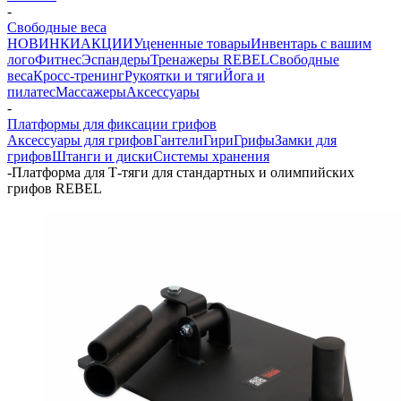
-
Свободные веса
НОВИНКИ
АКЦИИ
Уцененные товары
Инвентарь с вашим
лого
Фитнес
Эспандеры
Тренажеры REBEL
Свободные
веса
Кросс-тренинг
Рукоятки и тяги
Йога и
пилатес
Массажеры
Аксессуары
-
Платформы для фиксации грифов
Аксессуары для грифов
Гантели
Гири
Грифы
Замки для
грифов
Штанги и диски
Системы хранения
-
Платформа для Т-тяги для стандартных и олимпийских
грифов REBEL