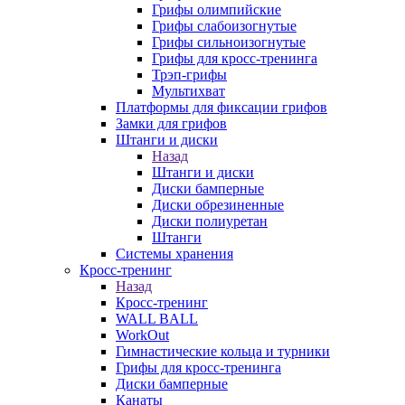
Грифы олимпийские
Грифы слабоизогнутые
Грифы сильноизогнутые
Грифы для кросс-тренинга
Трэп-грифы
Мультихват
Платформы для фиксации грифов
Замки для грифов
Штанги и диски
Назад
Штанги и диски
Диски бамперные
Диски обрезиненные
Диски полиуретан
Штанги
Системы хранения
Кросс-тренинг
Назад
Кросс-тренинг
WALL BALL
WorkOut
Гимнастические кольца и турники
Грифы для кросс-тренинга
Диски бамперные
Канаты