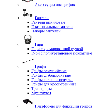
Аксессуары для грифов
Гантели
Гантели виниловые
Гексагональные гантели
Наборы гантелей
Гири
Гири с хромированной ручкой
Гири с полиуретановым покрытием
Грифы
Грифы олимпийские
Грифы слабоизогнутые
Грифы сильноизогнутые
Грифы для кросс-тренинга
Трэп-грифы
Мультихват
Платформы для фиксации грифов