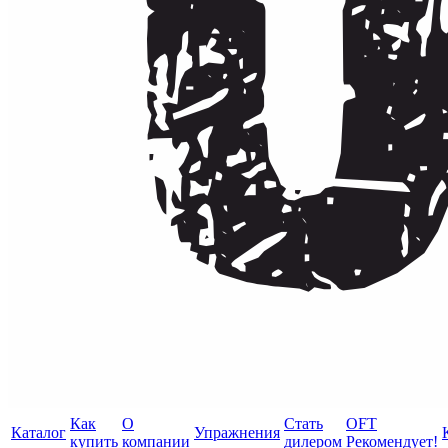
Как
О
Стать
OFT
Каталог
Упражнения
купить
компании
дилером
Рекомендует!