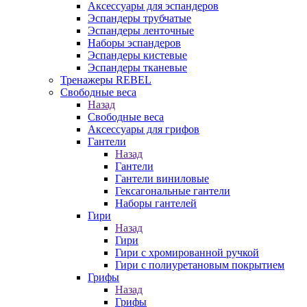
Аксессуары для эспандеров
Эспандеры трубчатые
Эспандеры ленточные
Наборы эспандеров
Эспандеры кистевые
Эспандеры тканевые
Тренажеры REBEL
Свободные веса
Назад
Свободные веса
Аксессуары для грифов
Гантели
Назад
Гантели
Гантели виниловые
Гексагональные гантели
Наборы гантелей
Гири
Назад
Гири
Гири с хромированной ручкой
Гири с полиуретановым покрытием
Грифы
Назад
Грифы