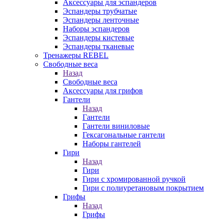
Аксессуары для эспандеров
Эспандеры трубчатые
Эспандеры ленточные
Наборы эспандеров
Эспандеры кистевые
Эспандеры тканевые
Тренажеры REBEL
Свободные веса
Назад
Свободные веса
Аксессуары для грифов
Гантели
Назад
Гантели
Гантели виниловые
Гексагональные гантели
Наборы гантелей
Гири
Назад
Гири
Гири с хромированной ручкой
Гири с полиуретановым покрытием
Грифы
Назад
Грифы