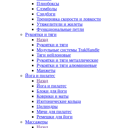
Плиобоксы
Слэмболы
Сэндбэги
Тренировка скорости и ловкости
Утяжелители и жилеты
Функциональные петли
Рукоятки и тяги
Назад
Рукоятки и тяги
Модульные системы TrakHandle
Тяги нейлоновые
Рукоятки и тяги металлические
Рукоятки и тяги алюминиевые
Манжеты
Йога и пилатес
Назад
Йога и пилатес
Блоки для йоги
Коврики и маты
Изотонические кольца
Цилиндры
Мячи для пилатес
Ремешки для йоги
Массажеры
Назад