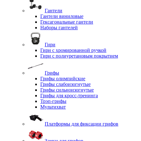
Гантели
Гантели виниловые
Гексагональные гантели
Наборы гантелей
Гири
Гири с хромированной ручкой
Гири с полиуретановым покрытием
Грифы
Грифы олимпийские
Грифы слабоизогнутые
Грифы сильноизогнутые
Грифы для кросс-тренинга
Трэп-грифы
Мультихват
Платформы для фиксации грифов
Замки для грифов