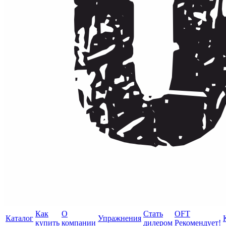
Как
О
Стать
OFT
Каталог
Упражнения
купить
компании
дилером
Рекомендует!