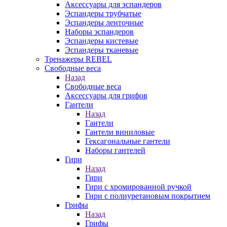
Аксессуары для эспандеров
Эспандеры трубчатые
Эспандеры ленточные
Наборы эспандеров
Эспандеры кистевые
Эспандеры тканевые
Тренажеры REBEL
Свободные веса
Назад
Свободные веса
Аксессуары для грифов
Гантели
Назад
Гантели
Гантели виниловые
Гексагональные гантели
Наборы гантелей
Гири
Назад
Гири
Гири с хромированной ручкой
Гири с полиуретановым покрытием
Грифы
Назад
Грифы