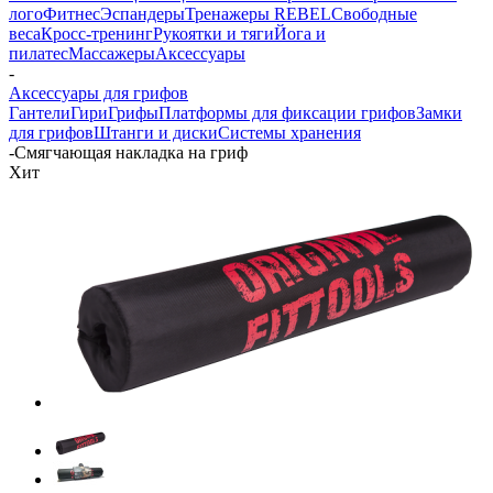
лого
Фитнес
Эспандеры
Тренажеры REBEL
Свободные
веса
Кросс-тренинг
Рукоятки и тяги
Йога и
пилатес
Массажеры
Аксессуары
-
Аксессуары для грифов
Гантели
Гири
Грифы
Платформы для фиксации грифов
Замки
для грифов
Штанги и диски
Системы хранения
-
Смягчающая накладка на гриф
Хит