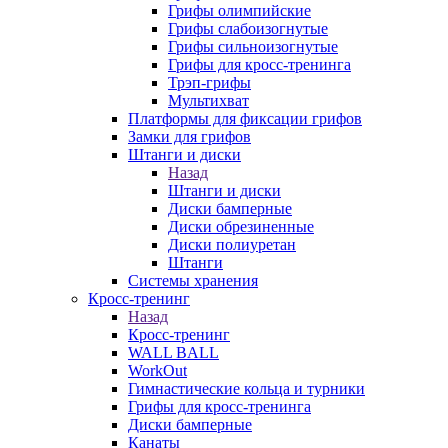
Грифы олимпийские
Грифы слабоизогнутые
Грифы сильноизогнутые
Грифы для кросс-тренинга
Трэп-грифы
Мультихват
Платформы для фиксации грифов
Замки для грифов
Штанги и диски
Назад
Штанги и диски
Диски бамперные
Диски обрезиненные
Диски полиуретан
Штанги
Системы хранения
Кросс-тренинг
Назад
Кросс-тренинг
WALL BALL
WorkOut
Гимнастические кольца и турники
Грифы для кросс-тренинга
Диски бамперные
Канаты