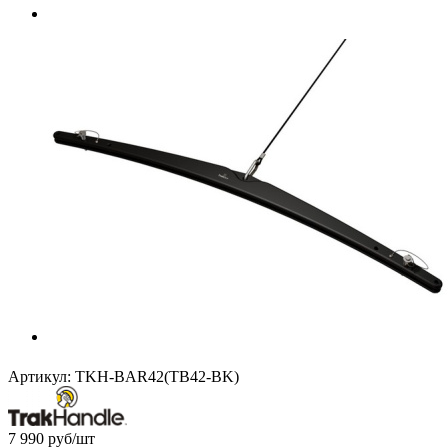
Артикул:
TKH-BAR42(TB42-BK)
7 990
руб
/шт