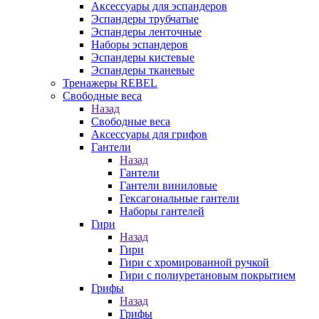
Аксессуары для эспандеров
Эспандеры трубчатые
Эспандеры ленточные
Наборы эспандеров
Эспандеры кистевые
Эспандеры тканевые
Тренажеры REBEL
Свободные веса
Назад
Свободные веса
Аксессуары для грифов
Гантели
Назад
Гантели
Гантели виниловые
Гексагональные гантели
Наборы гантелей
Гири
Назад
Гири
Гири с хромированной ручкой
Гири с полиуретановым покрытием
Грифы
Назад
Грифы