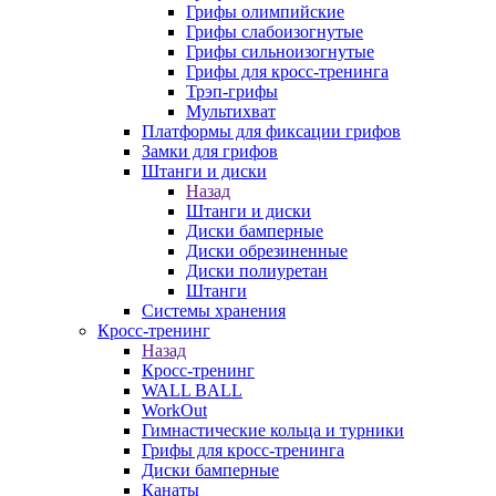
Грифы олимпийские
Грифы слабоизогнутые
Грифы сильноизогнутые
Грифы для кросс-тренинга
Трэп-грифы
Мультихват
Платформы для фиксации грифов
Замки для грифов
Штанги и диски
Назад
Штанги и диски
Диски бамперные
Диски обрезиненные
Диски полиуретан
Штанги
Системы хранения
Кросс-тренинг
Назад
Кросс-тренинг
WALL BALL
WorkOut
Гимнастические кольца и турники
Грифы для кросс-тренинга
Диски бамперные
Канаты