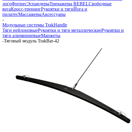
лого
Фитнес
Эспандеры
Тренажеры REBEL
Свободные
веса
Кросс-тренинг
Рукоятки и тяги
Йога и
пилатес
Массажеры
Аксессуары
-
Модульные системы TrakHandle
Тяги нейлоновые
Рукоятки и тяги металлические
Рукоятки и
тяги алюминиевые
Манжеты
-
Тяговый модуль TrakBar-42