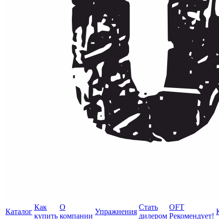
Как
О
Стать
OFT
Каталог
Упражнения
купить
компании
дилером
Рекомендует!