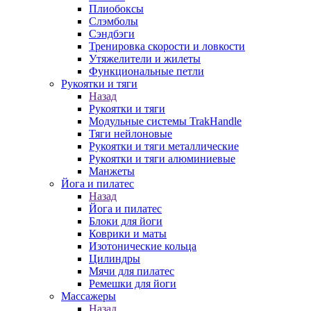
Плиобоксы
Слэмболы
Сэндбэги
Тренировка скорости и ловкости
Утяжелители и жилеты
Функциональные петли
Рукоятки и тяги
Назад
Рукоятки и тяги
Модульные системы TrakHandle
Тяги нейлоновые
Рукоятки и тяги металлические
Рукоятки и тяги алюминиевые
Манжеты
Йога и пилатес
Назад
Йога и пилатес
Блоки для йоги
Коврики и маты
Изотонические кольца
Цилиндры
Мячи для пилатес
Ремешки для йоги
Массажеры
Назад