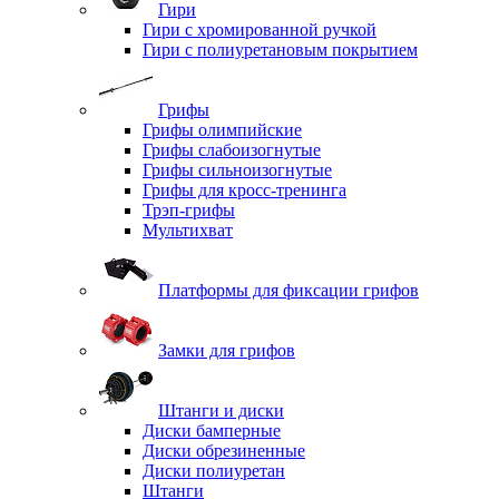
Гири
Гири с хромированной ручкой
Гири с полиуретановым покрытием
Грифы
Грифы олимпийские
Грифы слабоизогнутые
Грифы сильноизогнутые
Грифы для кросс-тренинга
Трэп-грифы
Мультихват
Платформы для фиксации грифов
Замки для грифов
Штанги и диски
Диски бамперные
Диски обрезиненные
Диски полиуретан
Штанги