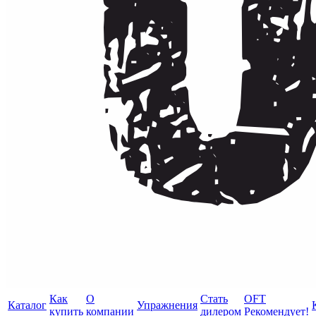
Как
О
Стать
OFT
Каталог
Упражнения
купить
компании
дилером
Рекомендует!