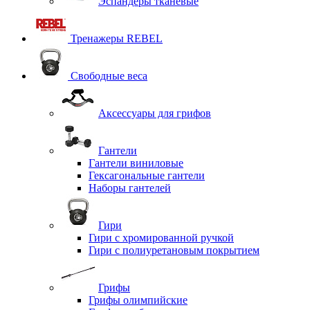
Эспандеры тканевые
Тренажеры REBEL
Свободные веса
Аксессуары для грифов
Гантели
Гантели виниловые
Гексагональные гантели
Наборы гантелей
Гири
Гири с хромированной ручкой
Гири с полиуретановым покрытием
Грифы
Грифы олимпийские