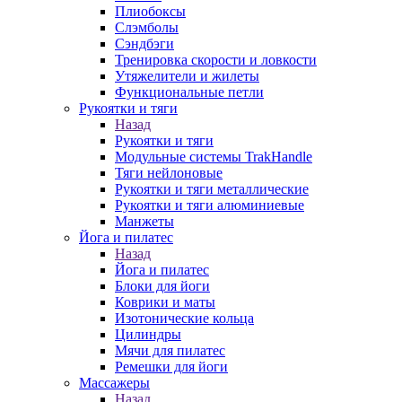
Плиобоксы
Слэмболы
Сэндбэги
Тренировка скорости и ловкости
Утяжелители и жилеты
Функциональные петли
Рукоятки и тяги
Назад
Рукоятки и тяги
Модульные системы TrakHandle
Тяги нейлоновые
Рукоятки и тяги металлические
Рукоятки и тяги алюминиевые
Манжеты
Йога и пилатес
Назад
Йога и пилатес
Блоки для йоги
Коврики и маты
Изотонические кольца
Цилиндры
Мячи для пилатес
Ремешки для йоги
Массажеры
Назад