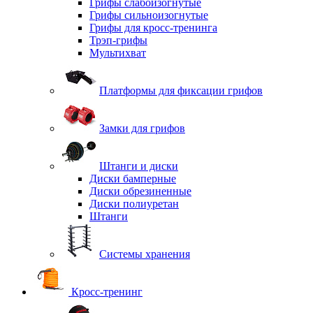
Грифы слабоизогнутые
Грифы сильноизогнутые
Грифы для кросс-тренинга
Трэп-грифы
Мультихват
Платформы для фиксации грифов
Замки для грифов
Штанги и диски
Диски бамперные
Диски обрезиненные
Диски полиуретан
Штанги
Системы хранения
Кросс-тренинг