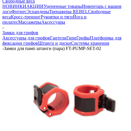
Свободные веса
НОВИНКИ
АКЦИИ
Уцененные товары
Инвентарь с вашим
лого
Фитнес
Эспандеры
Тренажеры REBEL
Свободные
веса
Кросс-тренинг
Рукоятки и тяги
Йога и
пилатес
Массажеры
Аксессуары
-
Замки для грифов
Аксессуары для грифов
Гантели
Гири
Грифы
Платформы для
фиксации грифов
Штанги и диски
Системы хранения
-
Замки для памп штанги (пара) FT-PUMP-SET-02