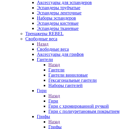
Аксессуары для эспандеров
Эспандеры трубчатые
Эспандеры ленточные
Наборы эспандеров
Эспандеры кистевые
Эспандеры тканевые
Тренажеры REBEL
Свободные веса
Назад
Свободные веса
Аксессуары для грифов
Гантели
Назад
Гантели
Гантели виниловые
Гексагональные гантели
Наборы гантелей
Гири
Назад
Гири
Гири с хромированной ручкой
Гири с полиуретановым покрытием
Грифы
Назад
Грифы