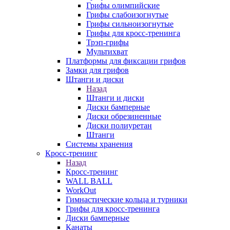
Грифы олимпийские
Грифы слабоизогнутые
Грифы сильноизогнутые
Грифы для кросс-тренинга
Трэп-грифы
Мультихват
Платформы для фиксации грифов
Замки для грифов
Штанги и диски
Назад
Штанги и диски
Диски бамперные
Диски обрезиненные
Диски полиуретан
Штанги
Системы хранения
Кросс-тренинг
Назад
Кросс-тренинг
WALL BALL
WorkOut
Гимнастические кольца и турники
Грифы для кросс-тренинга
Диски бамперные
Канаты