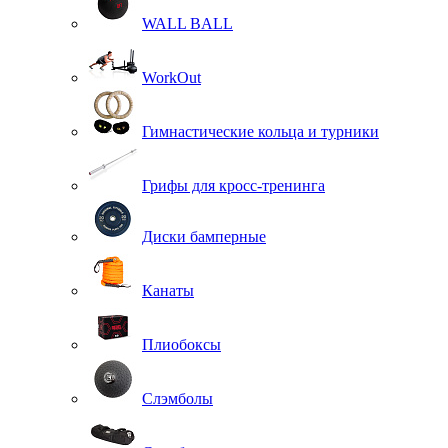
WALL BALL
WorkOut
Гимнастические кольца и турники
Грифы для кросс-тренинга
Диски бамперные
Канаты
Плиобоксы
Слэмболы