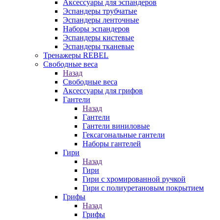
Аксессуары для эспандеров
Эспандеры трубчатые
Эспандеры ленточные
Наборы эспандеров
Эспандеры кистевые
Эспандеры тканевые
Тренажеры REBEL
Свободные веса
Назад
Свободные веса
Аксессуары для грифов
Гантели
Назад
Гантели
Гантели виниловые
Гексагональные гантели
Наборы гантелей
Гири
Назад
Гири
Гири с хромированной ручкой
Гири с полиуретановым покрытием
Грифы
Назад
Грифы