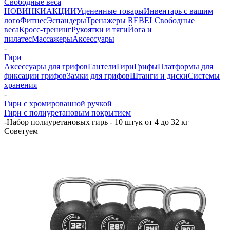
Свободные веса
НОВИНКИ
АКЦИИ
Уцененные товары
Инвентарь с вашим
лого
Фитнес
Эспандеры
Тренажеры REBEL
Свободные
веса
Кросс-тренинг
Рукоятки и тяги
Йога и
пилатес
Массажеры
Аксессуары
-
Гири
Аксессуары для грифов
Гантели
Гири
Грифы
Платформы для
фиксации грифов
Замки для грифов
Штанги и диски
Системы
хранения
-
Гири с хромированной ручкой
Гири с полиуретановым покрытием
-
Набор полиуретановых гирь - 10 штук от 4 до 32 кг
Советуем