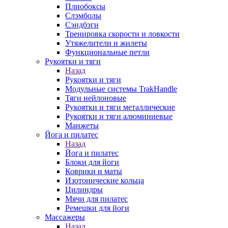
Плиобоксы
Слэмболы
Сэндбэги
Тренировка скорости и ловкости
Утяжелители и жилеты
Функциональные петли
Рукоятки и тяги
Назад
Рукоятки и тяги
Модульные системы TrakHandle
Тяги нейлоновые
Рукоятки и тяги металлические
Рукоятки и тяги алюминиевые
Манжеты
Йога и пилатес
Назад
Йога и пилатес
Блоки для йоги
Коврики и маты
Изотонические кольца
Цилиндры
Мячи для пилатес
Ремешки для йоги
Массажеры
Назад