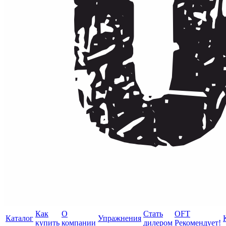
Как
О
Стать
OFT
Каталог
Упражнения
купить
компании
дилером
Рекомендует!