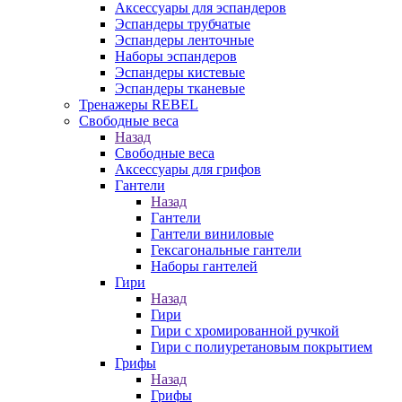
Аксессуары для эспандеров
Эспандеры трубчатые
Эспандеры ленточные
Наборы эспандеров
Эспандеры кистевые
Эспандеры тканевые
Тренажеры REBEL
Свободные веса
Назад
Свободные веса
Аксессуары для грифов
Гантели
Назад
Гантели
Гантели виниловые
Гексагональные гантели
Наборы гантелей
Гири
Назад
Гири
Гири с хромированной ручкой
Гири с полиуретановым покрытием
Грифы
Назад
Грифы