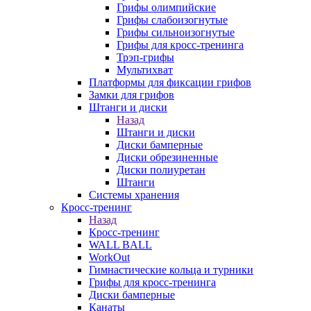
Грифы олимпийские
Грифы слабоизогнутые
Грифы сильноизогнутые
Грифы для кросс-тренинга
Трэп-грифы
Мультихват
Платформы для фиксации грифов
Замки для грифов
Штанги и диски
Назад
Штанги и диски
Диски бамперные
Диски обрезиненные
Диски полиуретан
Штанги
Системы хранения
Кросс-тренинг
Назад
Кросс-тренинг
WALL BALL
WorkOut
Гимнастические кольца и турники
Грифы для кросс-тренинга
Диски бамперные
Канаты